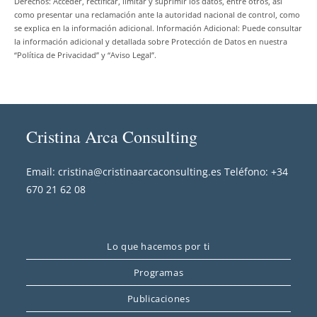
Derechos: Acceder, rectificar, limitar y suprimir los datos, entre otros, así
como presentar una reclamación ante la autoridad nacional de control, como
se explica en la información adicional. Información Adicional: Puede consultar
la información adicional y detallada sobre Protección de Datos en nuestra
“Política de Privacidad” y “Aviso Legal”.
Cristina Arca Consulting
Email: cristina@cristinaarcaconsulting.es Teléfono: +34
670 21 62 08
Lo que hacemos por ti
Programas
Publicaciones