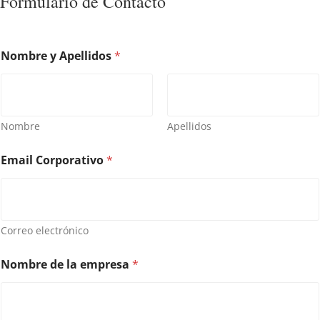
Formulario de Contacto
Nombre y Apellidos
*
Nombre
Apellidos
A
Email Corporativo
*
p
e
l
l
i
d
Correo electrónico
o
s
Nombre de la empresa
*
a
y
u
d