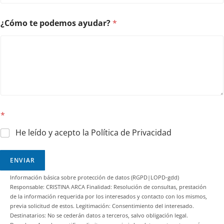
a
r
?
¿Cómo te podemos ayudar?
*
N
o
m
b
r
e
*
He leído y acepto la Política de Privacidad
ENVIAR
Información básica sobre protección de datos (RGPD|LOPD-gdd)
Responsable: CRISTINA ARCA Finalidad: Resolución de consultas, prestación
de la información requerida por los interesados y contacto con los mismos,
previa solicitud de estos. Legitimación: Consentimiento del interesado.
Destinatarios: No se cederán datos a terceros, salvo obligación legal.